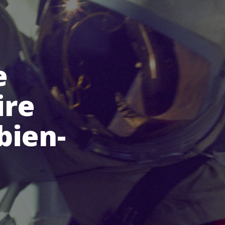
e
ire
bien-