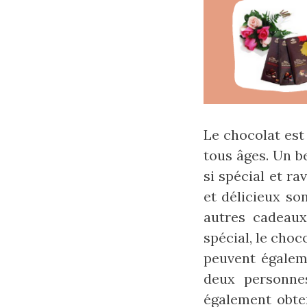
Le chocolat est
tous âges. Un b
si spécial et r
et délicieux so
autres cadeaux
spécial, le choc
peuvent égaleme
deux personne
également obten