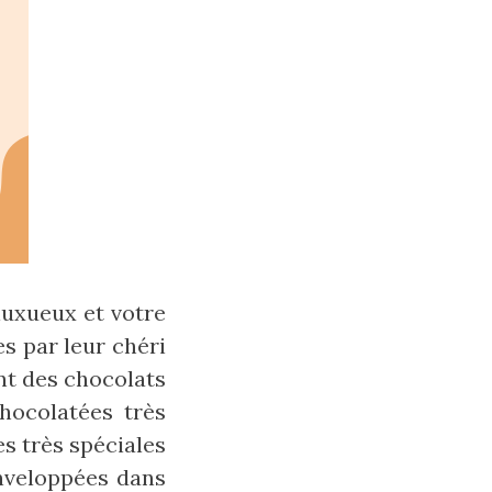
luxueux et votre
es par leur chéri
nt des chocolats
chocolatées très
es très spéciales
nveloppées dans