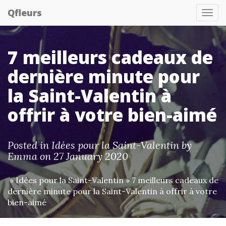
Qfleurs
Tog
nav
7 meilleurs cadeaux de
dernière minute pour
la Saint-Valentin à
offrir à votre bien-aimé
Posted in
Idées pour la Saint-Valentin
by
Emma
on 27 January 2020
»
Idées pour la Saint-Valentin
» 7 meilleurs cadeaux de
dernière minute pour la Saint-Valentin à offrir à votre
bien-aimé