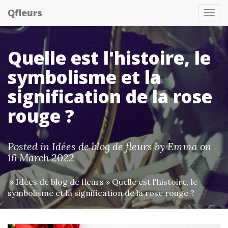
Qfleurs
Tog
nav
Quelle est l'histoire, le
symbolisme et la
signification de la rose
rouge ?
Posted in
Idées de blog de fleurs
by
Emma
on
16 March 2022
»
Idées de blog de fleurs
» Quelle est l'histoire, le
symbolisme et la signification de la rose rouge ?