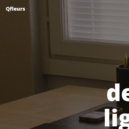
Qfleurs
d
li