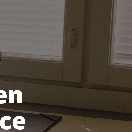
en
nce